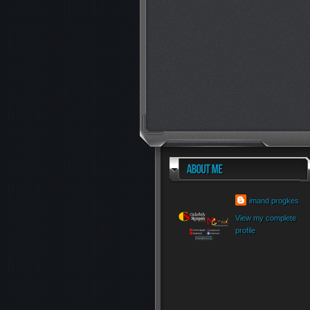
imand progkes
View my complete
profile