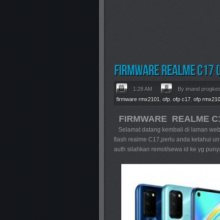
1:28 AM
By imand progke
firmware rmx2101
,
ofp
,
ofp c17
,
ofp rmx21
FIRMWARE REALME C1
Selamat datang kembali di laman web pr
flash realme C17,perlu anda ketahui unt
auth silahkan remot/sewa id ke yg puny