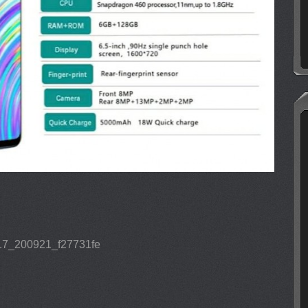
7_200921_f27731fe