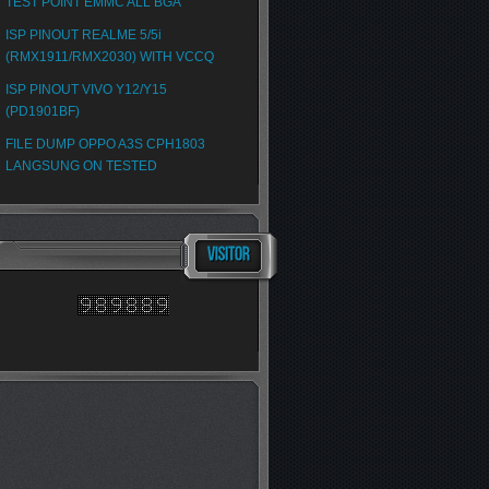
TEST POINT EMMC ALL BGA
ISP PINOUT REALME 5/5i
(RMX1911/RMX2030) WITH VCCQ
ISP PINOUT VIVO Y12/Y15
(PD1901BF)
FILE DUMP OPPO A3S CPH1803
LANGSUNG ON TESTED