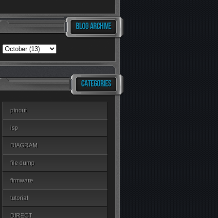
pinout
isp
DIAGRAM
file dump
firmware
tutorial
DIRECT