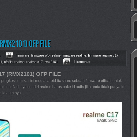
s
firmware
,
firmware ofp realme
,
firmware realme
,
firmware realme c17
,
01
,
ofpfile
,
realme
,
realme c17
,
rmx2101
1 komentar
7 (
RMX2101
) OFP FILE
ogkes.com,kali ini mediacareid-fix share sebuah firmware official untuk
uk tool flashnya sendiri realme harus pake id auth/ jika anda tidak punya id
a id auth nya