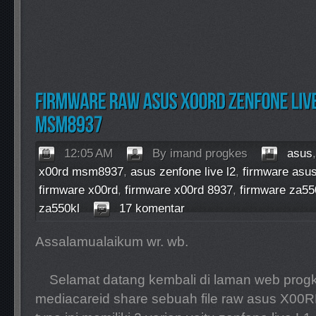
12:05 AM
By imand progkes
asus
x00rd msm8937
,
asus zenfone live l2
,
firmware asu
firmware x00rd
,
firmware x00rd 8937
,
firmware za55
za550kl
17 komentar
Assalamualaikum wr. wb.
Selamat datang kembali di laman web progke
mediacareid share sebuah file raw asus X0