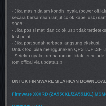
- Jika masih dalam kondisi nyala (power off,la
secara bersamaan,lanjut colok kabel usb) sam
9008
- Jika posisi mati,dan colok usb tidak terdetek
test point
- Jika port sudah terbaca langsung ekskusi,
Untuk tool bisa menggunakan QPST,UFI,SFT,
- Setelah nyala,karena rom ini tidak terinclude
rom offical via update.zip
UNTUK FIRMWARE SILAHKAN DOWNLOAD
Firmware X00RD (ZA550KL/ZA551KL) MS