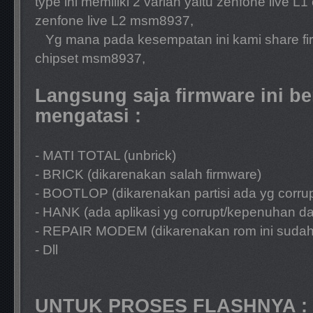
type ini memiliki 2 varian yaitu zenfone live 
zenfone live L2 msm8937,
Yg mana pada kesempatan ini kami share fi
chipset msm8937,
Langsung saja firmware ini be
mengatasi :
- MATI TOTAL (unbrick)
- BRICK (dikarenakan salah firmware)
- BOOTLOP (dikarenakan partisi ada yg corrup
- HANK (ada aplikasi yg corrupt/kepenuhan da
- REPAIR MODEM (dikarenakan rom ini sudah
- Dll
UNTUK PROSES FLASHNYA :