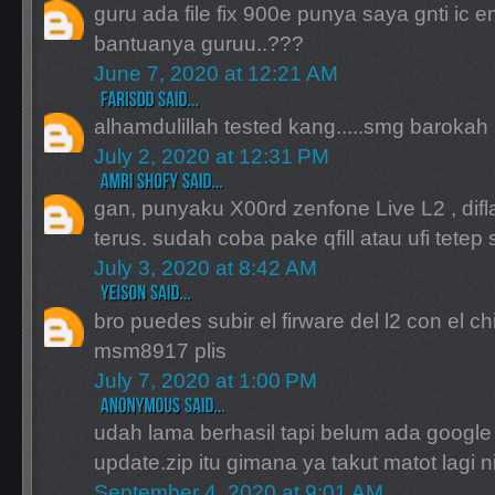
guru ada file fix 900e punya saya gnti i
bantuanya guruu..???
June 7, 2020 at 12:21 AM
alhamdulillah tested kang.....smg barokah
July 2, 2020 at 12:31 PM
gan, punyaku X00rd zenfone Live L2 , difl
terus. sudah coba pake qfill atau ufi tetep
July 3, 2020 at 8:42 AM
bro puedes subir el firware del l2 con el c
msm8917 plis
July 7, 2020 at 1:00 PM
udah lama berhasil tapi belum ada googl
update.zip itu gimana ya takut matot lagi ni
September 4, 2020 at 9:01 AM