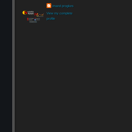
imand progkes
View my complete
profile