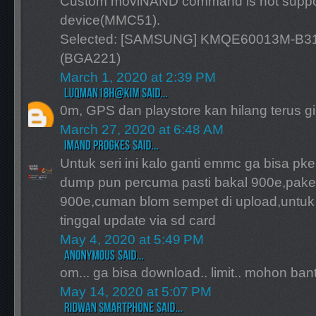
Custom moviNAND command is not support
device(MMC51).
Selected: [SAMSUNG] KMQE60013M-B
(BGA221)
March 1, 2020 at 2:39 PM
0m, GPS dan playstore kan hilang terus gi
March 27, 2020 at 6:48 AM
Untuk seri ini kalo ganti emmc ga bisa pke
dump pun percuma pasti bakal 900e,pake f
900e,cuman blom sempet di upload,untuk
tinggal update via sd card
May 4, 2020 at 5:49 PM
om... ga bisa download.. limit.. mohon ban
May 14, 2020 at 5:07 PM