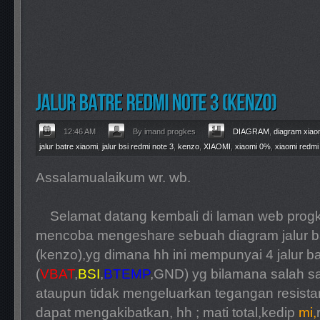
12:46 AM
By imand progkes
DIAGRAM
,
diagram xiao
jalur batre xiaomi
,
jalur bsi redmi note 3
,
kenzo
,
XIAOMI
,
xiaomi 0%
,
xiaomi redmi
Assalamualaikum wr. wb.
Selamat datang kembali di laman web progke
mencoba mengeshare sebuah diagram jalur b
(kenzo),yg dimana hh ini mempunyai 4 jalur ba
(
VBAT
,
BSI
,
BTEMP
,GND) yg bilamana salah sat
ataupun tidak mengeluarkan tegangan resist
dapat mengakibatkan, hh ; mati total,kedip
mi,