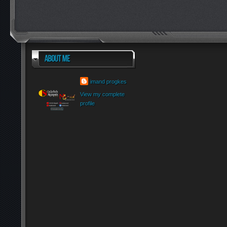
imand progkes
View my complete
profile