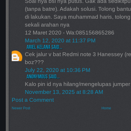
Soal nya bsi nya putus. Gak ada sedikit
(tanpa batre). Adakah solusi. Tolong ban
di lakukan. Saya muhammad haris, tolong
sekali arahan nya
12 Maret 2020 - Wa:085156865286
March 12, 2020 at 11:37 PM
Cek jalur v bat Redmi note 3 Hanessey (
boz???
July 22, 2020 at 10:36 PM
Kalo pin id nya hilang/mengelupas jumpe
November 13, 2025 at 8:28 AM
Post a Comment
Newer Post
Home