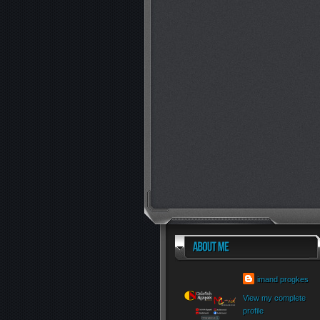
imand progkes
View my complete
profile