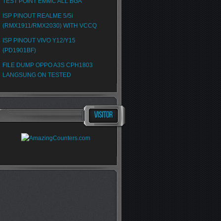
TEST POINT EMMC ALL BGA
ISP PINOUT REALME 5/5i
(RMX1911/RMX2030) WITH VCCQ
ISP PINOUT VIVO Y12/Y15
(PD1901BF)
FILE DUMP OPPO A3S CPH1803
LANGSUNG ON TESTED