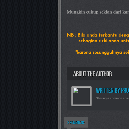
Mungkin cukup sekian dari kam
NB : Bila anda terbantu denga
sebagian rizki anda untuk 
"karena sesungguhnya sebagi
Sharing a common scie