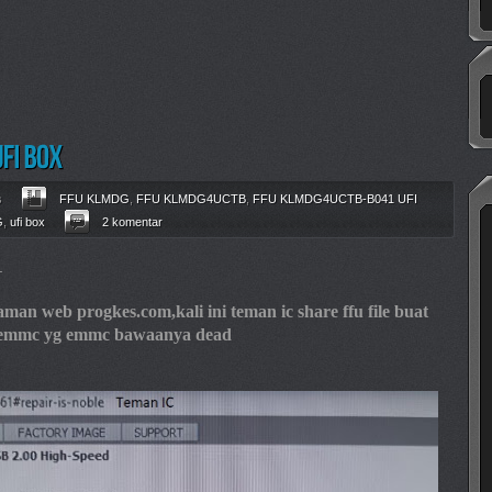
s
FFU KLMDG
,
FFU KLMDG4UCTB
,
FFU KLMDG4UCTB-B041 UFI
G
,
ufi box
2 komentar
1
n web progkes.com,kali ini teman ic share ffu file buat
int emmc yg emmc bawaanya dead