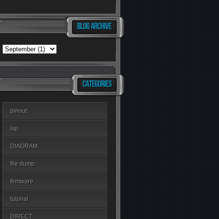
pinout
isp
DIAGRAM
file dump
firmware
tutorial
DIRECT