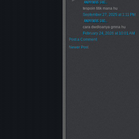
tespoin titik mana hu
September 27, 2025 at 1:11 PM
cara dwdloanya gmna hu
February 24, 2026 at 10:01 AM
Post a Comment
Newer Post