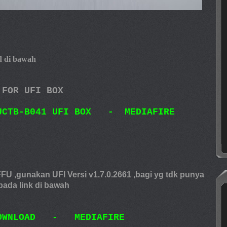
ad di bawah
 FOR UFI BOX
UCTB-B041 UFI BOX
-
MEDIAFIRE
 FFU ,gunakan UFI Versi v1.7.0.2661 ,bagi yg tdk punya
pada link di bawah
 DOWNLOAD - MEDIAFIRE