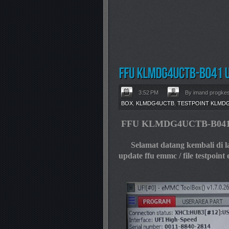
3:52 PM
By imand progke
BOX
,
KLMDG4UCTB
,
TESTPOINT KLMD
FFU
KLMDG4UCTB-B04
Selamat datang kembali di lama
update ffu emmc / file testpo