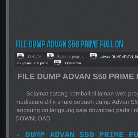
12:41 AM
By imand progkes
advan
,
DUMP ADVAN
,
fi
s50 prime
,
s50 prime
1 komentar
FILE DUMP ADVAN S50 PRIME 
Selamat satang kembali di laman web progk
mediacareid-fix share sebuah dump Advan S5
langsung on,langsung saja download pada lin
DOWNLOAD
- DUMP ADVAN S50 PRIME F