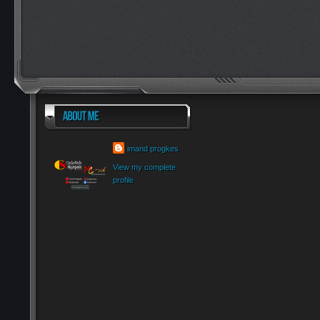
imand progkes
View my complete
profile