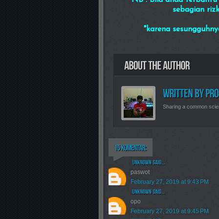
NB : Bila anda terbantu 
sebagian rizki a
"karena sesungguhnya se
Sharing a common scie
paswot
February 27, 2019 at 9:43 PM
opo
February 27, 2019 at 9:45 PM