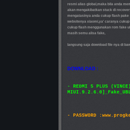
resmi alias global,maka bila anda me
akan mengakibatkan stuck di recover
mengatasinya anda cukup flash pake ro
websitenya xiaomi,ya' caranya cukup 
cukup flash menggunakan rom fake ubl
masih semu alisa fake,
langsung saja download file nya di baw
DOWNLOAD :
-
REDMI 5 PLUS (VINCE
MIUI.9.2.6.0]_Fake_UB
- PASSWORD :www.progk