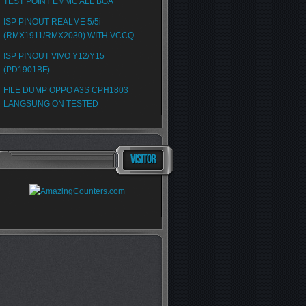
TEST POINT EMMC ALL BGA
ISP PINOUT REALME 5/5i
(RMX1911/RMX2030) WITH VCCQ
ISP PINOUT VIVO Y12/Y15
(PD1901BF)
FILE DUMP OPPO A3S CPH1803
LANGSUNG ON TESTED