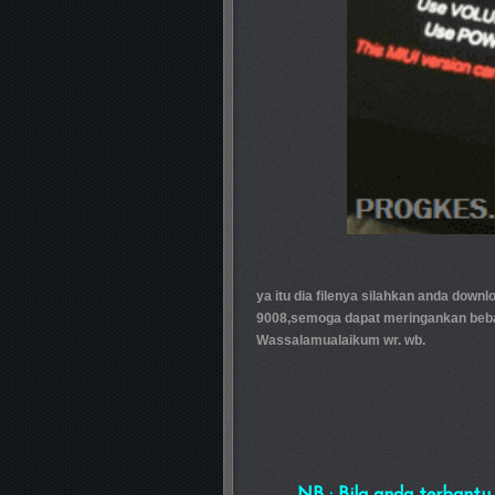
ya itu dia filenya silahkan anda down
9008,semoga dapat meringankan beban
Wassalamualaikum wr. wb.