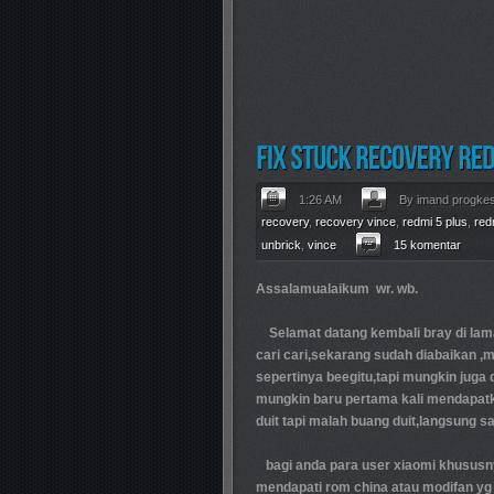
1:26 AM
By imand progke
recovery
,
recovery vince
,
redmi 5 plus
,
red
unbrick
,
vince
15 komentar
Assalamualaikum wr. wb.
Selamat datang kembali bray di lam
cari cari,sekarang sudah diabaikan ,m
sepertinya beegitu,tapi mungkin juga
mungkin baru pertama kali mendapatk
duit tapi malah buang duit,langsung saj
bagi anda para user xiaomi khususny
mendapati rom china atau modifan yg 