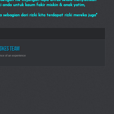
dengan file ini,jangan lupa untuk selalu menyisihkan
nda untuk kaum fakir miskin & anak yatim,
bagian dari rizki kita terdapat rizki mereka juga"
nce of an experience