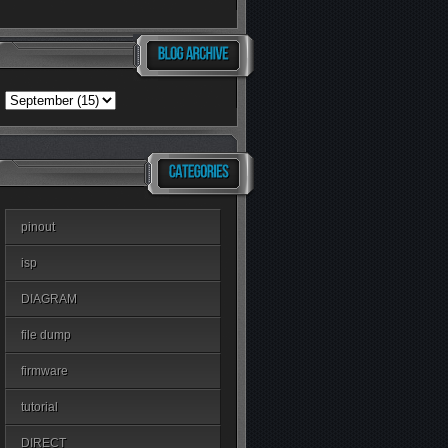
pinout
isp
DIAGRAM
file dump
firmware
tutorial
DIRECT