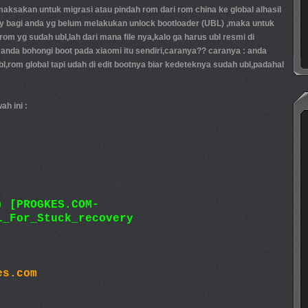
maksakan untuk migrasi atau pindah rom dari rom china ke global alhasil
y bagi anda yg belum melakukan unlock bootloader (UBL) ,maka untuk
m yg sudah ubl,lah dari mana file nya,kalo ga harus ubl resmi di
anda bohongi boot pada xiaomi itu sendiri,caranya?? caranya : anda
,rom global tapi udah di edit bootnya biar kedeteknya sudah ubl,padahal
ah ini :
) [PROGKES.COM-
L_For_Stuck_recovery
es.com