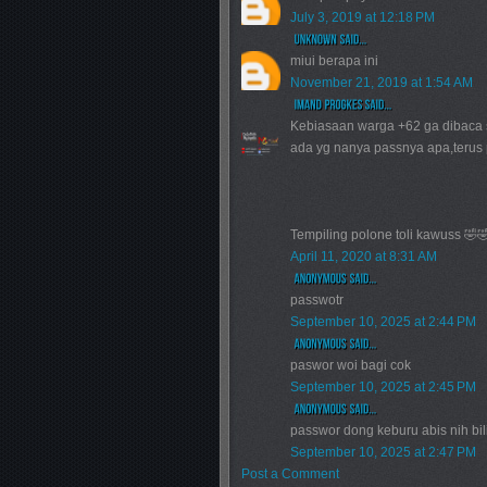
July 3, 2019 at 12:18 PM
miui berapa ini
November 21, 2019 at 1:54 AM
Kebiasaan warga +62 ga dibaca
ada yg nanya passnya apa,terus 
Tempiling polone toli kawuss 🤣
April 11, 2020 at 8:31 AM
passwotr
September 10, 2025 at 2:44 PM
paswor woi bagi cok
September 10, 2025 at 2:45 PM
passwor dong keburu abis nih bi
September 10, 2025 at 2:47 PM
Post a Comment