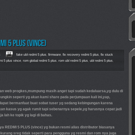
s
fake ubl redmi 5 plus
,
firmware
,
fix recovery redmi 5 plus
,
fix stuck
mi 5 plus vince
,
rom global redmi 5 plus
,
rom ubl redmi 5 plus
,
ubl redmi 5 plus
,
an web progkes,mumpung masih anget tapi sudah kedaluarsa,yg dulu di
ungkin seperti yg akan kami share pada perjumpaan kali ini,yap,
 dapat bermanfaat buat sobat tuser yg sedang kebingungan karena
an kasus yg agak rumit tapi sebenarnya sepele,yg harusnya cepat jadi
a lah ke topik yg lagi di bahas.
a REDMI 5 PLUS (vince) yg bukan resmi alias distributor biasanya
kurang sreg tidak seperti para pengguna yg resmi dan rom nya juga