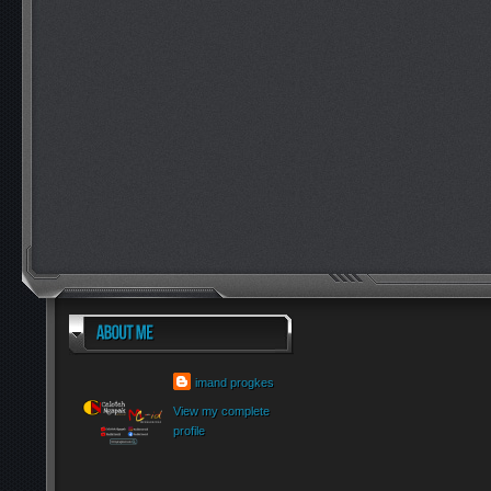
imand progkes
View my complete
profile