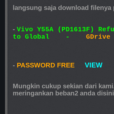
langsung saja download filenya 
-
Vivo Y55A (PD1613F) Ref
to Global -
GDrive
VIEW
-
PASSWORD FREE
Mungkin cukup sekian dari kam
meringankan beban2 anda disini