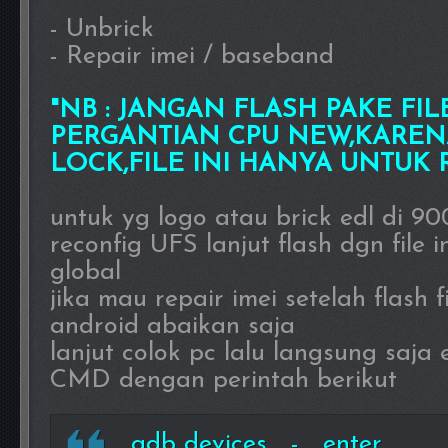
- Unbrick
- Repair imei / baseband
"NB : JANGAN FLASH PAKE FIL
PERGANTIAN CPU NEW,KAREN
LOCK,FILE INI HANYA UNTUK 
untuk yg logo atau brick edl di 90
reconfig UFS lanjut flash dgn file in
global
jika mau repair imei setelah flash fi
android abaikan saja
lanjut colok pc lalu langsung saja 
CMD dengan perintah berikut
adb devices - enter