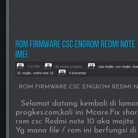
7:37 PM
By imand progkes
cpu mojito
,
csc mojito
,
dua
10
,
mojito
,
redmi note 10
0 komentar
ROM FIRMWARE CSC ENGROM REDMI NO
Selamat datang kembali di lama
progkes.com,kali ini Mcare.Fix sha
rom csc Redmi note 10 aka mojito
Yg mana file / rom ini berfungsi d