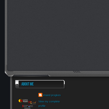
imand progkes
View my complete
profile