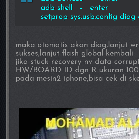
adb shell - enter
setprop sys.usb.config dia
maka otomatis akan diag,lanjut wr
sukses,lanjut flash global kembali
jika stuck recovery nv data corrup
HW/BOARD ID dgn R ukuran 100
pada mesin2 iphone,bisa cek di s