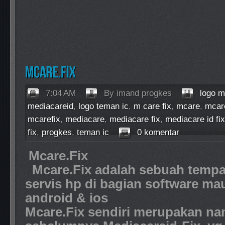
7:04 AM
By imand progkes
logo m
mediacareid
,
logo teman ic
,
m care fix
,
mcare
,
mcare
mcarefix
,
mediacare
,
mediacare fix
,
mediacare id fix
fix
,
progkes
,
teman ic
0 komentar
Mcare.Fix
Mcare.Fix adalah sebuah tempat
servis hp di bagian software m
android & ios
Mcare.Fix sendiri merupakan nama