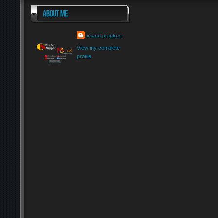
imand progkes
View my complete
profile