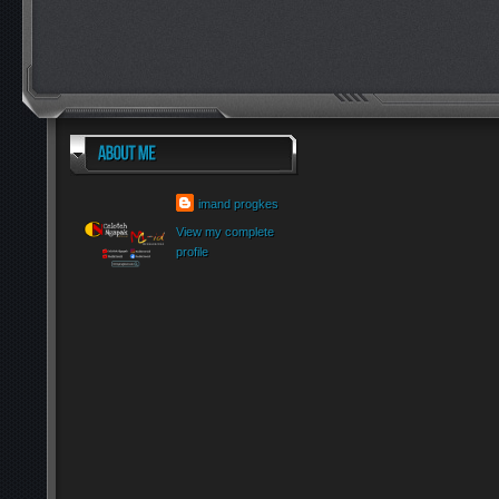
imand progkes
View my complete
profile