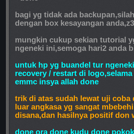
bagi yg tidak ada backupan,sila
dengan box kesayangan anda,z3x
mungkin cukup sekian tutorial yg
ngeneki ini,semoga hari2 anda b
untuk hp yg buandel tur ngenek
recovery / restart di logo,selam
emmc insya allah done
trik di atas sudah lewat uji coba
luar angkasa yg sangat mbebehi
disana,dan hasilnya positif don 
done ora done kudu done pokok