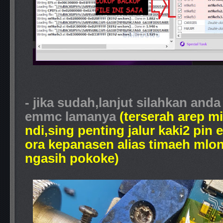
- jika sudah,lanjut silahkan and
emmc lamanya
(terserah arep m
ndi,sing penting jalur kaki2 pi
ora kepanasen alias timaeh mlon
ngasih pokoke)