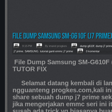
9:15 PM
By imand progkes
dump g610f
,
dump j7 prim
j7 prime
,
SAMSUNG
,
tutorial ganti emmc j7 prime
0 komentar
File Dump Samsung SM-G610F 
TUTOR FIX
Selamat datang kembali di la
ngguanteng progkes.com,kali ini
share sebuah dump j7 prime seka
jika mengerjakan emmc seri ini 
susah,ada trick yg biasanya buan