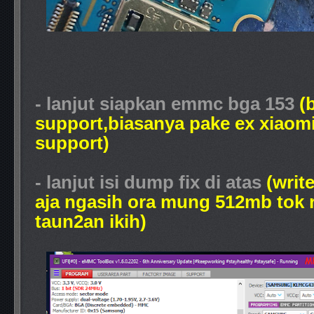
- lanjut siapkan emmc bga 153
(
support,biasanya pake ex xiaomi
support)
- lanjut isi dump fix di atas
(wri
aja ngasih ora mung 512mb tok r
taun2an ikih)