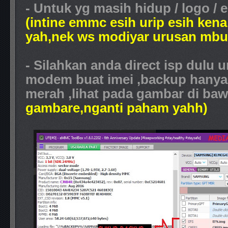
- Untuk yg masih hidup / logo 
(intine emmc esih urip esih kena
yah,nek ws modiyar urusan mbur
- Silahkan anda direct isp dulu 
modem buat imei ,backup hanya 
merah ,lihat pada gambar di ba
gambare,nganti paham yahh)