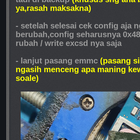
ya,rasah maksakna)
- setelah selesai cek config aja 
berubah,config seharusnya 0x48 
rubah / write excsd nya saja
- lanjut pasang emmc
(pasang s
ngasih menceng apa maning kewa
soale)