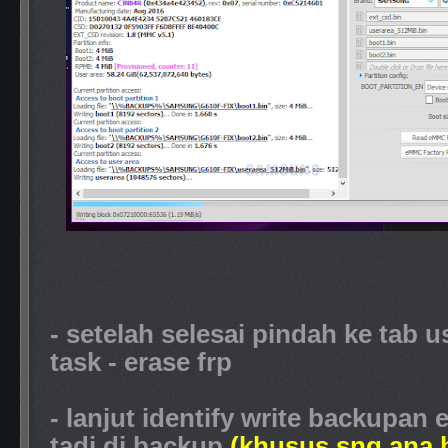
- setelah selesai pindah ke tab us
task - erase frp
- lanjut identify write backupan
tadi di backup
(khusus sng ana 