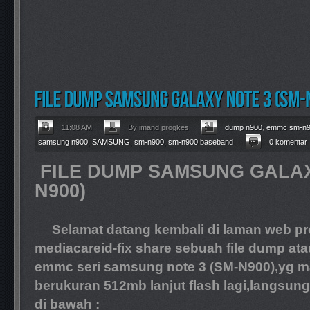
11:08 AM
By imand progkes
dump n900
,
emmc sm-n
samsung n900
,
SAMSUNG
,
sm-n900
,
sm-n900 baseband
0 komentar
FILE DUMP SAMSUNG GALAX
N900)
Selamat datang kembali di laman web pro
mediacareid-fix share sebuah file dump atau
emmc seri samsung note 3 (SM-N900),yg man
berukuran 512mb lanjut flash lagi,langsu
di bawah :