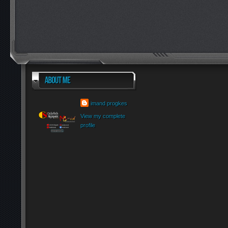
imand progkes
View my complete
profile