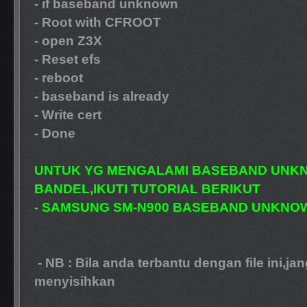
- if baseband unknown
- Root with CFROOT
- open Z3X
- Reset efs
- reboot
- baseband is already
- Write cert
- Done
UNTUK YG MENGALAMI BASEBAND UNKN
BANDEL,IKUTI TUTORIAL BERIKUT
- SAMSUNG SM-N900 BASEBAND UNKNOW
- NB : Bila anda terbantu dengan file ini,ja
menyisihkan