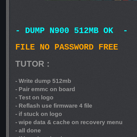
- DUMP N900 512MB OK 
FILE NO PASSWORD FREE
TUTOR :
- Write dump 512mb
- Pair emmc on board
- Test on logo
- Reflash use firmware 4 file
- if stuck on logo
- wipe data & cache on recovery menu
- all done