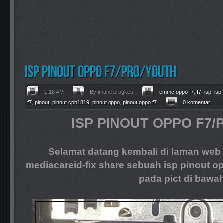
1:18 AM
By imand progkes
emmc oppo f7
,
f7
,
isp
,
isp
f7
,
pinout
,
pinout cph1819
,
pinout oppo
,
pinout oppo f7
0 komentar
ISP PINOUT OPPO F7/
Selamat datang kembali di laman web 
mediacareid-fix share sebuah isp pinout o
pada pict di bawa