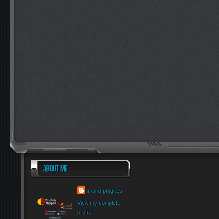
imand progkes
View my complete
profile