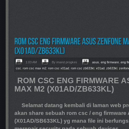
1:03 AM
By imand progkes
asus
,
eng firmware
,
eng f
csc
,
rom csc max m2
,
rom csc x01ad
,
rom csc zb633kl
,
x01ad
,
zb633kl
,
zenfon
ROM CSC ENG FIRMWARE A
MAX M2 (X01AD/ZB633KL)
Selamat datang kembali di laman web pro
akan share sebuah rom csc / eng firmwar
(X01AD/SB633KL) yg mana file ini berfung
merepair security pada sebuah devices,