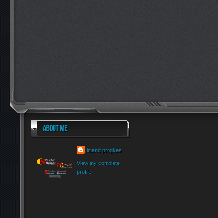
imand progkes
View my complete
profile