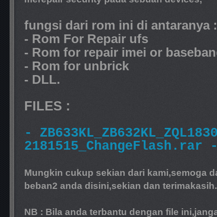
fungsi dari rom ini di antaranya 
- Rom For Repair ufs
- Rom for repair imei or baseba
- Rom for unbrick
- DLL.
FILES :
- ZB633KL_ZB632KL_ZQL183
2181515_ChangeFlash.rar 
Mungkin cukup sekian dari kami,semoga d
beban2 anda disini,sekian dan terimakasih.
NB : Bila anda terbantu dengan file ini,jang