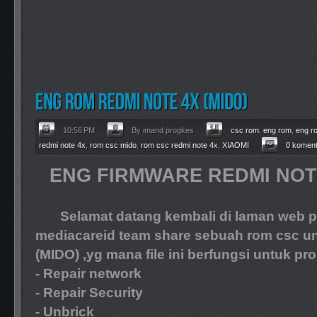
10:56 PM
By imand progkes
csc rom
,
eng rom
,
eng r
redmi note 4x
,
rom csc mido
,
rom csc redmi note 4x
,
XIAOMI
0 koment
ENG FIRMWARE REDMI NOTE
Selamat datang kembali di laman web pro
mediacareid team share sebuah rom csc u
(MIDO)
,yg mana file ini berfungsi untuk pr
- Repair network
- Repair Security
- Unbrick