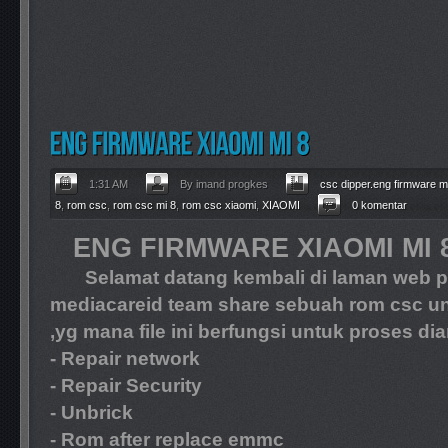
1:31 AM
By imand progkes
csc dipper.eng firmware m
8
,
rom csc
,
rom csc mi 8
,
rom csc xiaomi
,
XIAOMI
0 komentar
ENG FIRMWARE XIAOMI MI 
Selamat datang kembali di laman web pro
mediacareid team share sebuah rom csc unt
,yg mana file ini berfungsi untuk proses dia
- Repair network
- Repair Security
- Unbrick
- Rom after replace emmc