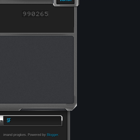
imand progkes. Powered by
Blogger
.