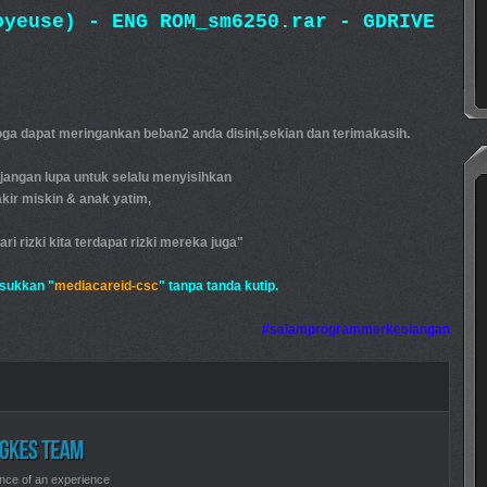
oyeuse) - ENG ROM_sm6250.rar
- GDRIVE
ga dapat meringankan beban2 anda disini,sekian dan terimakasih.
i,jangan lupa untuk selalu menyisihkan
ir miskin & anak yatim,
rizki kita terdapat rizki mereka juga"
sukkan "
mediacareid-csc
" tanpa tanda kutip.
#salamprogrammerkesiangan
nce of an experience