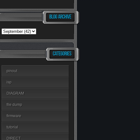
pinout
isp
DIAGRAM
file dump
firmware
tutorial
DIRECT