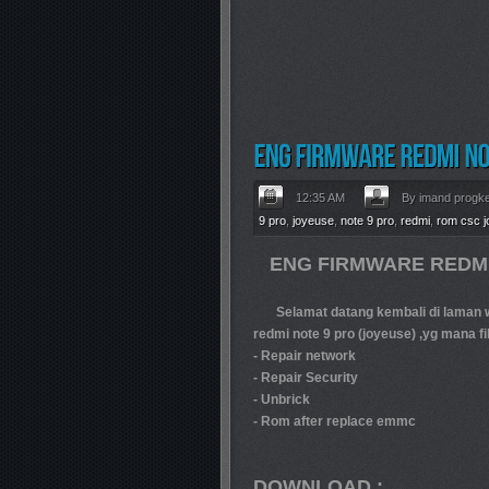
12:35 AM
By imand progk
9 pro
,
joyeuse
,
note 9 pro
,
redmi
,
rom csc 
ENG FIRMWARE REDMI
Selamat datang kembali di laman we
redmi note 9 pro (joyeuse) ,yg mana fi
- Repair network
- Repair Security
- Unbrick
- Rom after replace emmc
DOWNLOAD :