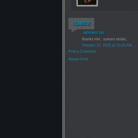
thanks min.. sukses selalu..
October 15, 2025 at 10:26 AM
Post a Comment
Newer Post