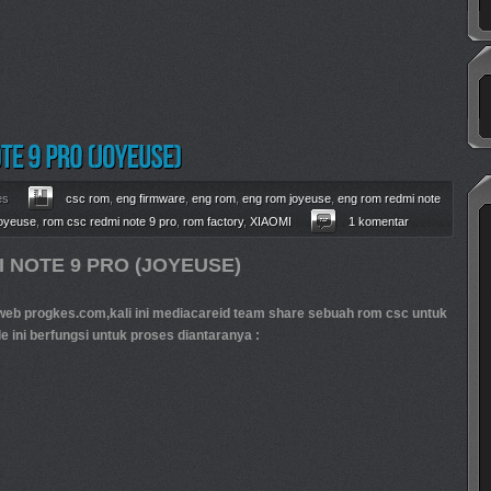
es
csc rom
,
eng firmware
,
eng rom
,
eng rom joyeuse
,
eng rom redmi note
joyeuse
,
rom csc redmi note 9 pro
,
rom factory
,
XIAOMI
1 komentar
 NOTE 9 PRO (JOYEUSE)
b progkes.com,kali ini mediacareid team share sebuah rom csc untuk
le ini berfungsi untuk proses diantaranya :