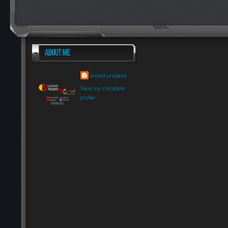
imand progkes
View my complete
profile