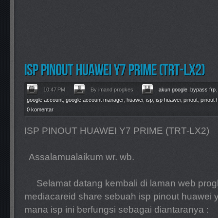
10:47 PM
By imand progkes
akun google
,
bypass frp
google account
,
google account manager
,
huawei
,
isp
,
isp huawei
,
pinout
,
pinout 
0 komentar
ISP PINOUT HUAWEI Y7 PRIME (TRT-LX2)
Assalamualaikum wr. wb.
Selamat datang kembali di laman web progke
mediacareid share sebuah isp pinout huawei 
mana isp ini berfungsi sebagai diantaranya :