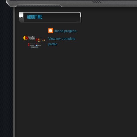
imand progkes
View my complete
profile