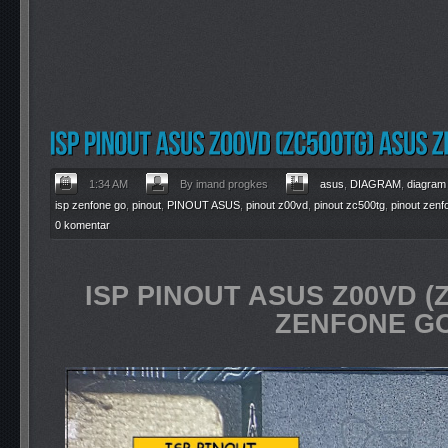
1:34 AM
By imand progkes
asus
,
DIAGRAM
,
diagram
isp zenfone go
,
pinout
,
PINOUT ASUS
,
pinout z00vd
,
pinout zc500tg
,
pinout zenf
0 komentar
ISP PINOUT ASUS Z00VD (
ZENFONE G