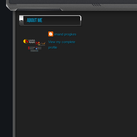
imand progkes
View my complete
profile