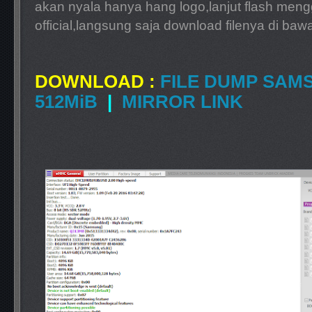
akan nyala hanya hang logo,lanjut flash men
official,langsung saja download filenya di bawah
DOWNLOAD
:
FILE DUMP SAM
512MiB
|
MIRROR LINK