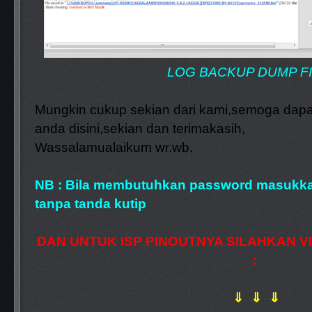
LOG BACKUP DUMP F
Mungkin cukup sekian dari kami,semoga dap
anda disini,sekian dan terimakasih,
Wassalamualaikum wr.wb.
NB : Bila membutuhkan password masukka
tanpa tanda kutip
DAN UNTUK ISP PINOUTNYA SILAHKAN V
:
⇓ ⇓ ⇓