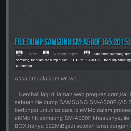
1:16 AM
By imand progkes
data emmc samsung
,
dum
samsung
,
file dump
,
file dump a500f
,
FILE DUMP SAMSUNG
,
file dump samsung
0 komentar
Assalamualaikum wr. wb.
Kembali lagi di laman web progkes.com,kali
sebuah file dump SAMSUNG SM-A500F (A5 2015
berfungsi untuk isi data ic eMMc dalam proses 
eMMc hh samsung SM-A500F khususnya,file i
BOX,hanya 512MiB,jadi setelah terisi dengan fi