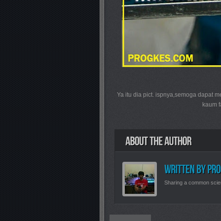
Ya itu dia pict. ispnya,semoga dapat m
kaum fa
Sharing a common scie