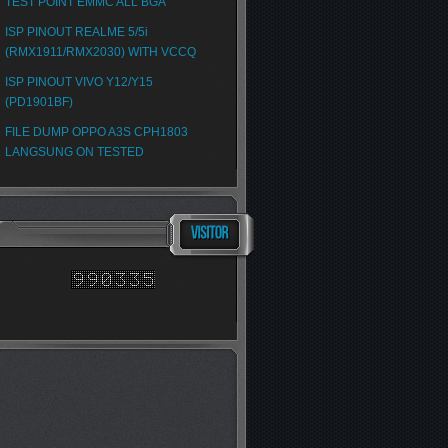
TEST POINT EMMC ALL BGA
ISP PINOUT REALME 5/5i
(RMX1911/RMX2030) WITH VCCQ
ISP PINOUT VIVO Y12/Y15
(PD1901BF)
FILE DUMP OPPO A3S CPH1803
LANGSUNG ON TESTED