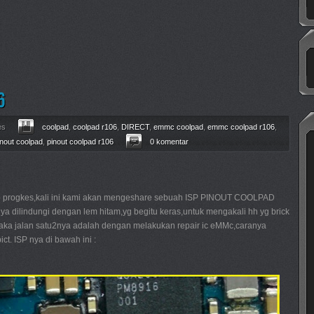
es
coolpad
,
coolpad r106
,
DIRECT
,
emmc coolpad
,
emmc coolpad r106
,
inout coolpad
,
pinout coolpad r106
0 komentar
 progkes,kali ini kami akan mengeshare sebuah ISP PINOUT COOLPAD
 dilindungi dengan lem hitam,yg begitu keras,untuk mengakali hh yg brick
maka jalan satu2nya adalah dengan melakukan repair ic eMMc,caranya
ct. ISP nya di bawah ini :