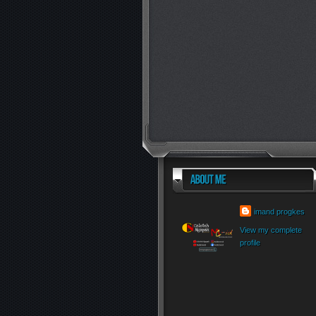
imand progkes
View my complete
profile