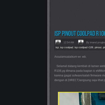
12:54 AM
By imand progk
isp
,
isp coolpad
,
isp coolpad r106
,
pinout
,
p
Assalamualaikum wr. wb.
Selamat datang kembali di laman web
R106,yg dimana pada bagian ic eMMcnya
karena gagal sofware/salah firmware 
dengan di DIRECT,langsung saja lihat pi