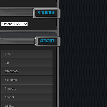
pinout
isp
DIAGRAM
file dump
firmware
tutorial
DIRECT