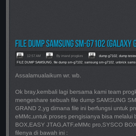
12:57 AM
By imand progkes
dump g7102
,
dump teste
FILE DUMP SAMSUNG
,
file dump sm-g7102
,
samsung sm-g7102
,
unbrick sam
Assalamualaikum wr. wb.
Ok bray,kembali lagi bersama kami team progk
mengeshare sebuah file dump SAMSUNG S
GRAND 2,yg dimana file ini berfungsi untuk pr
eMMc,untuk proses pengisianya bisa melalui
BOX,EASY JTAG,ATF,eMMc pro,SYSCO BOX,D
filenya di bawah ini :