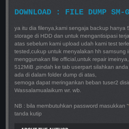
DOWNLOAD : FILE DUMP SM-
ya itu dia filenya,kami sengaja backup hany
storage di HDD dan untuk mengantisipasi terjadi
atas sebelum kami upload udah kami test terl
tested,cukup untuk menyalakan hh samsung ini
menggunakan file official,untuk repair imeinya
512MiB ,pindah ke tab userpart silahkan anda
ada di dalam folder dump di atas,
semoga dapat meringankan beban tuser2 disin
Wassalamualaikum wr. wb.
NB : bila membutuhkan password masukkan "
tanda kutip