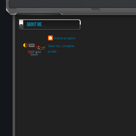
imand progkes
View my complete
profile