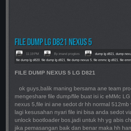
11:19 PM
By imand progkes
dump lg d821
,
dump nexu
file dump lg d820
,
file dump lg d821
,
file dump nexus 5
,
file emmc lg d821
,
file em
FILE DUMP NEXUS 5 LG D821
ok guys,balik maning bersama ane team prog
mengeshare file dump/file buat isi ic eMMc LG
nexus 5,file ini ane sedot dr hh normal 512m
lagi kesusahan nyari file ini bisa anda sedot via
unlock bootloader bos,jadi untuk hh yg abis c
jika pemasangan baik dan benar maka hh har