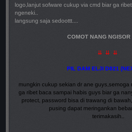
logo,lanjut sofware cukup via cmd biar ga ribet
ngeneki..
langsung saja sedoottt....
COMOT NANG NGISOR
⇊ ⇊ ⇊
PIL DAM ELJI D821 (NE
mungkin cukup sekian dr ane guys,semoga me
ga ribet baca sampai habis guys biar ga nanya
protect, password bisa di trawang di bawah
pusing dapat meringankan beba
terimakasih..