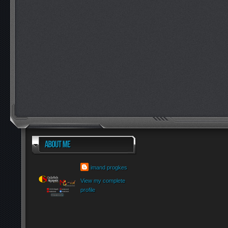
imand progkes
View my complete
profile