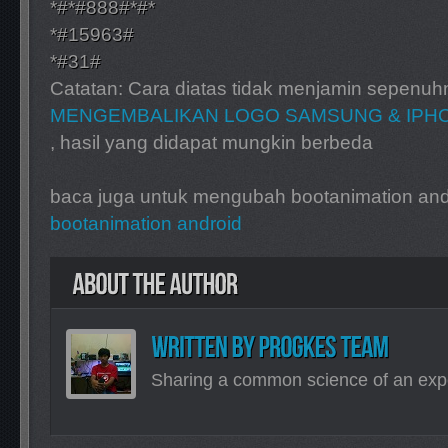
*#*#888#*#*
*#15963#
*#31#
Catatan: Cara diatas tidak menjamin sepenu
MENGEMBALIKAN LOGO SAMSUNG & IPHONE
, hasil yang didapat mungkin berbeda
baca juga untuk mengubah bootanimation and
bootanimation android
Sharing a common science of an exp