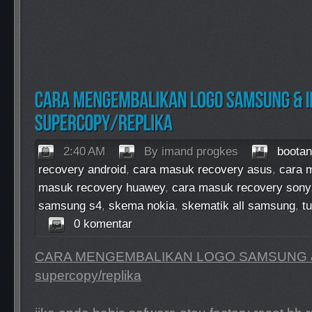
2:40 AM
By imand progkes
bootan
recovery android
,
cara masuk recovery asus
,
cara 
masuk recovery huawey
,
cara masuk recovery sony
samsung s4
,
skema nokia
,
skematik all samsung
,
t
0 komentar
CARA MENGEMBALIKAN LOGO SAMSUNG 
supercopy/replika