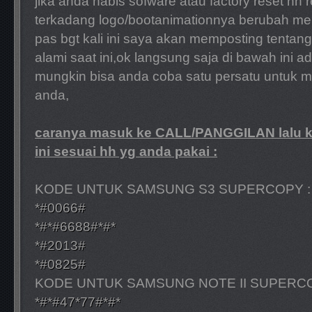
jika anda habis sofware atau factory reset hh
terkadang logo/bootanimationnya berubah me
pas bgt kali ini saya akan memposting tenta
alami saat ini,ok langsung saja di bawah ini 
mungkin bisa anda coba satu persatu untuk 
anda,
caranya masuk ke CALL/PANGGILAN lalu k
ini sesuai hh yg anda pakai :
KODE UNTUK SAMSUNG S3 SUPERCOPY :
*#0066#
*#*#6688#*#*
*#2013#
*#0825#
KODE UNTUK SAMSUNG NOTE II SUPERCO
*#*#47*77#*#*