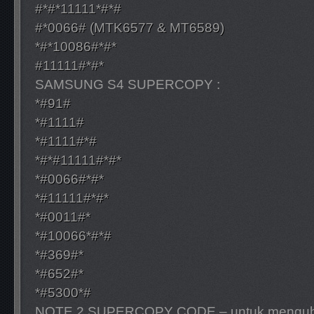
#*#*11111*#*#
#*0066# (MTK6577 & MT6589)
*#*10086#*#*
#11111#*#*
SAMSUNG S4 SUPERCOPY :
*#91#
*#1111#
*#1111#*#
*#*#11111#*#*
*#0066#*#*
*#11111#*#*
*#0011#*
*#10066*#*#
*#369#*
*#652#*
*#5300*#
NOTE 2 SUPERCOPY CODE – untuk mengub