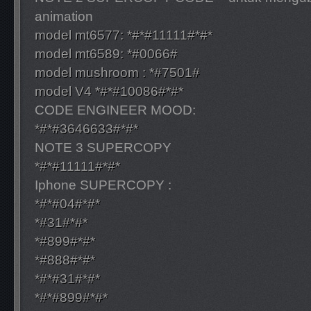
animation
model mt6577: *#*#11111#*#*
model mt6589: *#0066#
model mushroom : *#7501#
model V4 *#*#10086#*#*
CODE ENGINEER MOOD:
*#*#3646633#*#*
NOTE 3 SUPERCOPY
*#*#11111#*#*
Iphone SUPERCOPY :
*#*#04#*#*
*#31#*#*
*#899#*#*
*#888#*#*
*#*#31#*#*
*#*#899#*#*