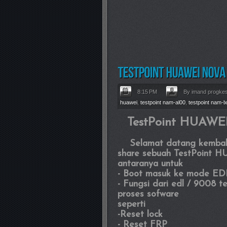
8:15 PM
By imand progke
huawei
,
testpoint nam-al00
,
testpoint nam-l
TestPoint HUAW
Selamat datang kembali d
share sebuah TestPoint H
antaranya untuk
- Boot masuk ke mode E
- Fungsi dari edl / 9008 
proses sofware
seperti
-Reset lock
- Reset FRP