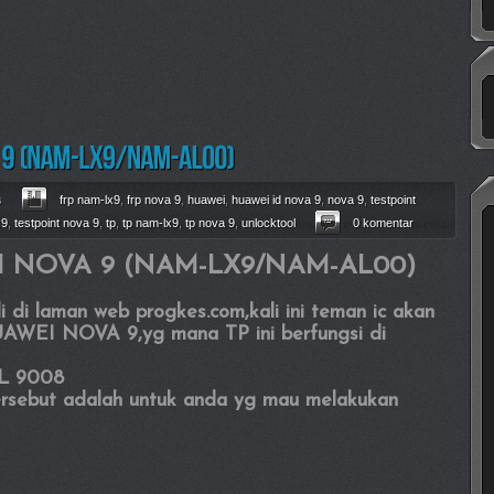
s
frp nam-lx9
,
frp nova 9
,
huawei
,
huawei id nova 9
,
nova 9
,
testpoint
x9
,
testpoint nova 9
,
tp
,
tp nam-lx9
,
tp nova 9
,
unlocktool
0 komentar
EI NOVA 9 (NAM-LX9/NAM-AL00)
i laman web progkes.com,kali ini teman ic akan
UAWEI NOVA 9,yg mana TP ini berfungsi di
DL 9008
tersebut adalah untuk anda yg mau melakukan