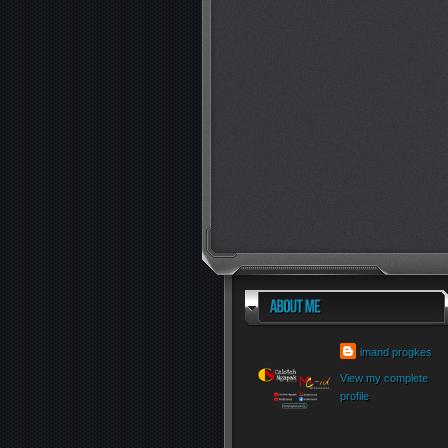
imand progkes
View my complete
profile