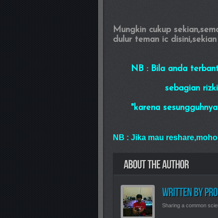
Mungkin cukup sekian,sem
dulur teman ic disini,sekia
NB : Bila anda terban
sebagian rizki an
"karena sesungguhnya seb
NB : Jika mau reshare,moho
Sharing a common scie