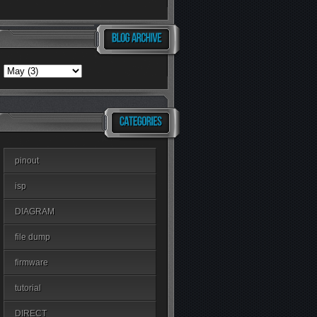
pinout
isp
DIAGRAM
file dump
firmware
tutorial
DIRECT