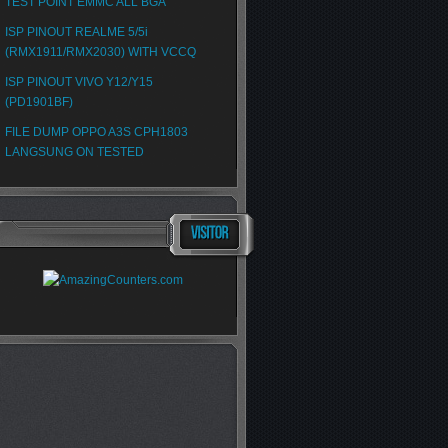
TEST POINT EMMC ALL BGA
ISP PINOUT REALME 5/5i
(RMX1911/RMX2030) WITH VCCQ
ISP PINOUT VIVO Y12/Y15
(PD1901BF)
FILE DUMP OPPO A3S CPH1803
LANGSUNG ON TESTED