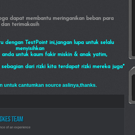
oga dapat membantu meringanikan beban para
n dan terimakasih
tu dengan TestPoint
ini,jangan lupa untuk selalu
menyisihkan
da untuk kaum fakir miskin & anak yatim,
agian dari rizki kita terdapat rizki mereka juga"
n untuk cantumkan source aslinya,thanks.
nce of an experience