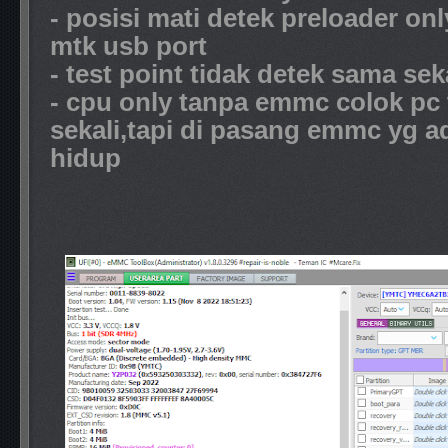
- posisi mati detek preloader onl
mtk usb port
- test point tidak detek sama sek
- cpu only tanpa emmc colok pc 
sekali,tapi di pasang emmc yg ad
hidup