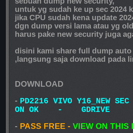
sebuah dump new security,
untuk yg sudah ke up sec 2024 k
jika CPU sudah kena update 2024
dgn dump versi lama atau yg old
harus pake new security juga ag
disini kami share full dump aut
,langsung saja download pada l
DOWNLOAD
-
PD2216 VIVO Y16_NEW SEC
ON OK - GDRIVE
-
PASS FREE -
VIEW ON THIS 