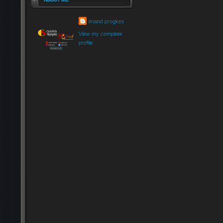
imand progkes
View my complete
profile