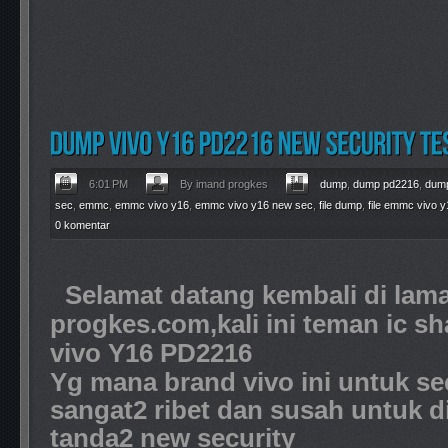
6:01 PM
By imand progkes
dump
,
dump pd2216
,
dump
sec
,
emmc
,
emmc vivo y16
,
emmc vivo y16 new sec
,
file dump
,
file emmc vivo y
0 komentar
Selamat datang kembali di lam
progkes.com,kali ini teman ic 
vivo Y16 PD2216
Yg mana brand vivo ini untuk sec
sangat2 ribet dan susah untuk di
tanda2 new security