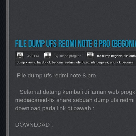
3:20 PM
By imand progkes
file dump begonia
,
file du
dump xiaomi
,
hardbrick begonia
,
redmi note 8 pro
,
ufs begonia
,
unbrick begonia
File dump ufs redmi note 8 pro
Selamat datang kembali di laman web progkes
mediacareid-fix share sebuah dump ufs redmi 
download pada link di bawah :
DOWNLOAD :