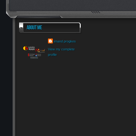
imand progkes
View my complete
profile