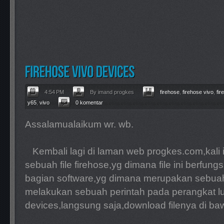
4:54 PM
By imand progkes
firehose
,
firehose vivo
,
fir
y65
,
vivo
0 komentar
Assalamualaikum wr. wb.
Kembali lagi di laman web progkes.com,kali 
sebuah file firehose,yg dimana file ini berfung
bagian software,yg dimana merupakan sebua
melakukan sebuah perintah pada perangkat 
devices,langsung saja,download filenya di baw