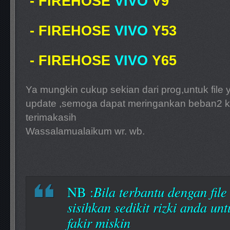
-
FIREHOSE
VIVO
V9
-
FIREHOSE
VIVO
Y53
-
FIREHOSE
VIVO
Y65
Ya mungkin cukup sekian dari prog,untuk file 
update ,semoga dapat meringankan beban2 ke
terimakasih
Wassalamualaikum wr. wb.
NB :
Bila terbantu dengan file
sisihkan sedikit rizki anda u
fakir miskin