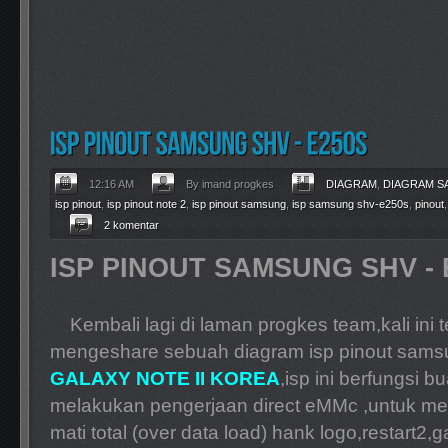
12:16 AM
By imand progkes
DIAGRAM
,
DIAGRAM 
isp pinout
,
isp pinout note 2
,
isp pinout samsung
,
isp samsung shv-e250s
,
pinout
2 komentar
ISP PINOUT SAMSUNG SHV - 
Kembali lagi di laman progkes team,kali ini
mengeshare sebuah diagram isp pinout sam
GALAXY NOTE II KOREA
,isp ini berfungsi b
melakukan pengerjaan direct eMMc ,untuk mem
mati total (over data load) hank logo,restart2,