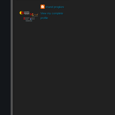
imand progkes
View my complete
profile